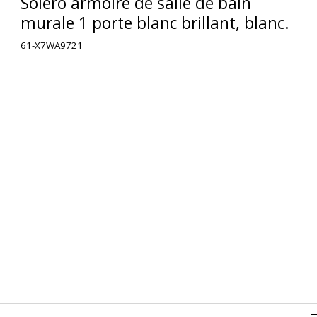
Solero armoire de salle de bain
murale 1 porte blanc brillant, blanc.
61-X7WA9721