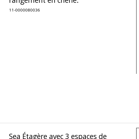
rangement en chêne.
11-0000080036
Sea Étagère avec 3 espaces de