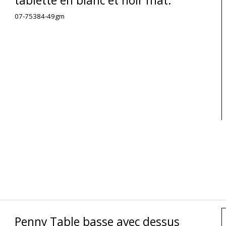
tablette en blanc et noir mat.
07-75384-49gm
Penny Table basse avec dessus