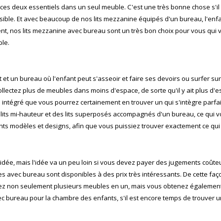
ces deux essentiels dans un seul meuble. C'est une très bonne chose s'il 
ossible. Et avec beaucoup de nos lits mezzanine équipés d'un bureau, l'e
uent, nos lits mezzanine avec bureau sont un très bon choix pour vous qui 
ble.
 et un bureau où l'enfant peut s'asseoir et faire ses devoirs ou surfer sur 
lectez plus de meubles dans moins d'espace, de sorte qu'il y ait plus d'es
 intégré que vous pourrez certainement en trouver un qui s'intègre parfa
 lits mi-hauteur et des lits superposés accompagnés d'un bureau, ce qui
rents modèles et designs, afin que vous puissiez trouver exactement ce qu
ée, mais l'idée va un peu loin si vous devez payer des jugements coûte
s avec bureau sont disponibles à des prix très intéressants. De cette faç
enez non seulement plusieurs meubles en un, mais vous obtenez également
ec bureau pour la chambre des enfants, s'il est encore temps de trouver 