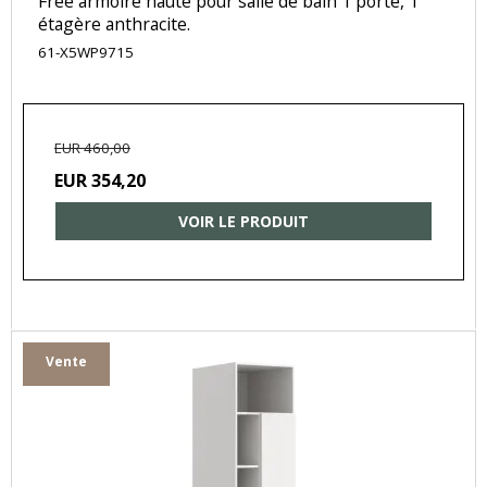
Free armoire haute pour salle de bain 1 porte, 1
étagère anthracite.
61-X5WP9715
EUR 460,00
EUR 354,20
VOIR LE PRODUIT
Vente